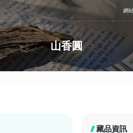
網
山香圓
藏品資訊