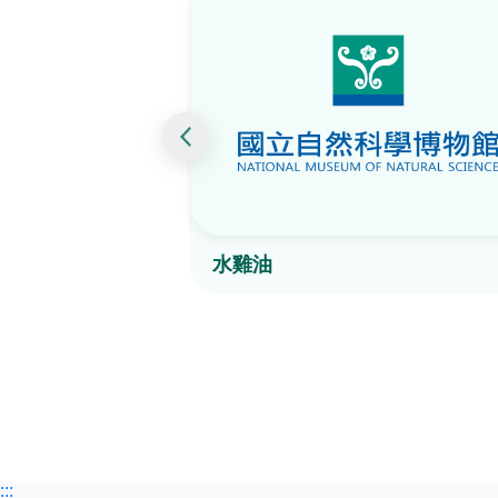
水雞油
:::