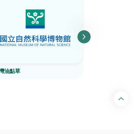
灣油點草
山油麻
回頂端