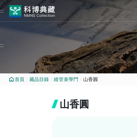
跳到中央內容區塊
:::
:::
首頁
藏品目錄
維管束學門
山香圓
山香圓