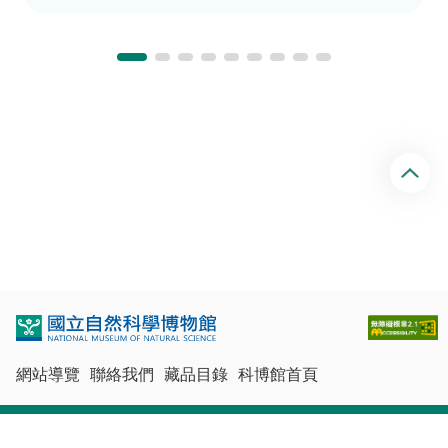
回
頂
端
網站導覽
聯絡我們
藏品目錄
科博館首頁
最佳瀏覽體驗：Chrome、Firefox、Edge、Safari