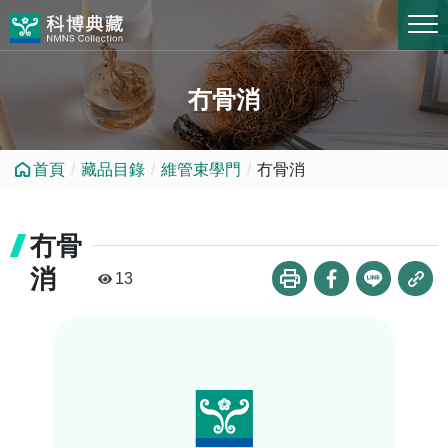
跳到中央內容區塊
冇骨消
首頁
藏品目錄
維管束學門
冇骨消
冇骨
消
13