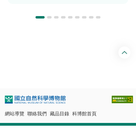
回
頂
端
網站導覽
聯絡我們
藏品目錄
科博館首頁
最佳瀏覽體驗：Chrome、Firefox、Edge、Safari