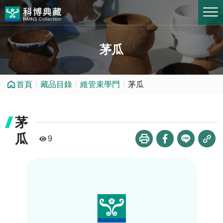
跳到中央內容區塊
茅瓜
首頁
藏品目錄
維管束學門
茅瓜
茅
瓜
9