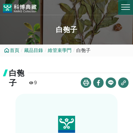
跳到中央內容區塊
白匏子
首頁
藏品目錄
維管束學門
白匏子
白匏
子
9