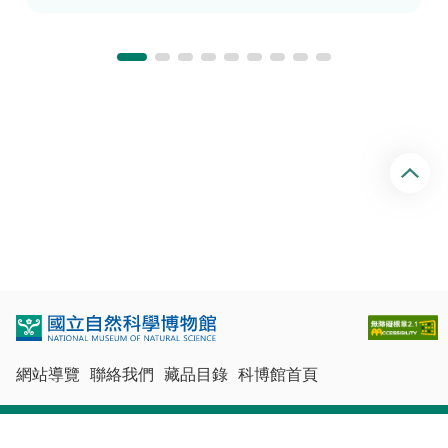
回
頂
端
網站導覽
聯絡我們
藏品目錄
科博館首頁
最佳瀏覽體驗：Chrome、Firefox、Edge、Safari