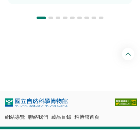
回
頂
端
網站導覽
聯絡我們
藏品目錄
科博館首頁
最佳瀏覽體驗：Chrome、Firefox、Edge、Safari