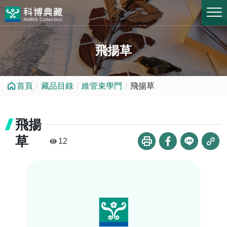
跳到中央內容區塊
飛揚草
首頁
藏品目錄
維管束學門
飛揚草
飛揚
草
12