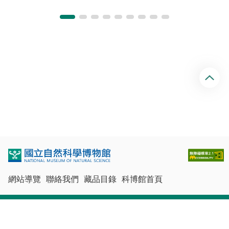
回
頂
端
網站導覽
聯絡我們
藏品目錄
科博館首頁
最佳瀏覽體驗：Chrome、Firefox、Edge、Safari
© 國立自然科學博物館版權所有