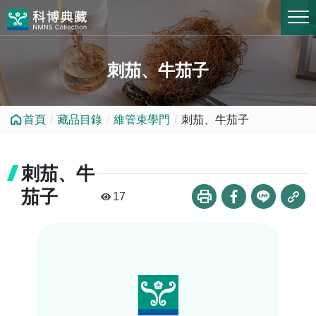
跳到中央內容區塊
刺茄、牛茄子
首頁
藏品目錄
維管束學門
刺茄、牛茄子
刺茄、牛
茄子
17