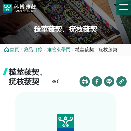
跳到中央內容區塊
糙莖菝契、疣枝菝契
首頁
藏品目錄
維管束學門
糙莖菝契、疣枝菝契
糙莖菝契、
疣枝菝契
8