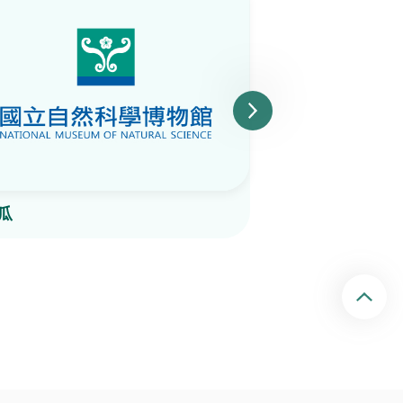
瓜
野桐
回頂端