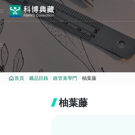
跳到中央內容區塊
:::
:::
首頁
藏品目錄
維管束學門
柚葉藤
柚葉藤