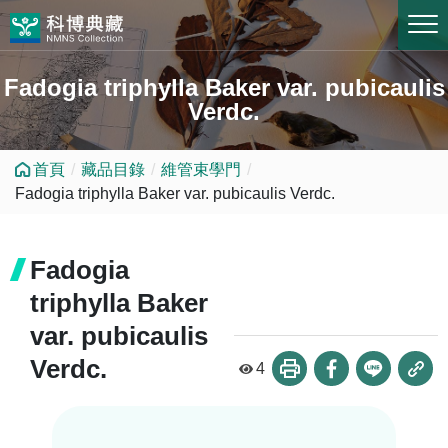
跳到中央內容區塊
Fadogia triphylla Baker var. pubicaulis
Verdc.
首頁
藏品目錄
維管束學門
Fadogia triphylla Baker var. pubicaulis Verdc.
Fadogia
triphylla Baker
var. pubicaulis
Verdc.
4