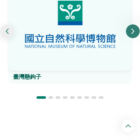
臺灣懸鉤子
回
頂
端