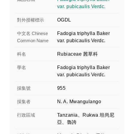
var. pubicaulis Verdc.
對外授權標示
OGDL
中文名 Chinese
Fadogia triphylla Baker
Common Name
var. pubicaulis Verdc.
科名
Rubiaceae 茜草科
學名
Fadogia triphylla Baker
var. pubicaulis Verdc.
採集號
955
採集者
N. A. Mwangulango
行政區域
Tanzania、Rukwa 坦尚尼
亞、魯誇