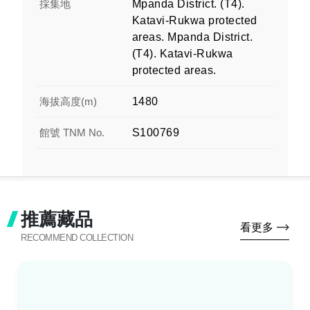
採集地
Mpanda District. (T4).
Katavi-Rukwa protected
areas. Mpanda District.
(T4). Katavi-Rukwa
protected areas.
海拔高度(m)
1480
館號 TNM No.
S100769
推薦藏品
看更多
RECOMMEND COLLECTION