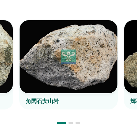
角閃石安山岩
輝