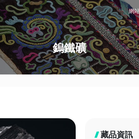
網
鎢鐵礦
藏品資訊