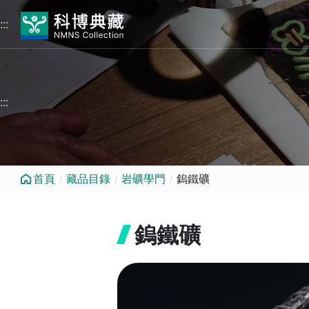
跳到中央內容區塊
:::
:::
首頁
藏品目錄
岩礦學門
鎢鐵礦
鎢鐵礦