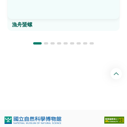
漁舟蜑螺
回
頂
端