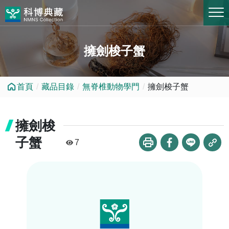
跳到中央內容區塊
擁劍梭子蟹
首頁
藏品目錄
無脊椎動物學門
擁劍梭子蟹
擁劍梭
子蟹
7