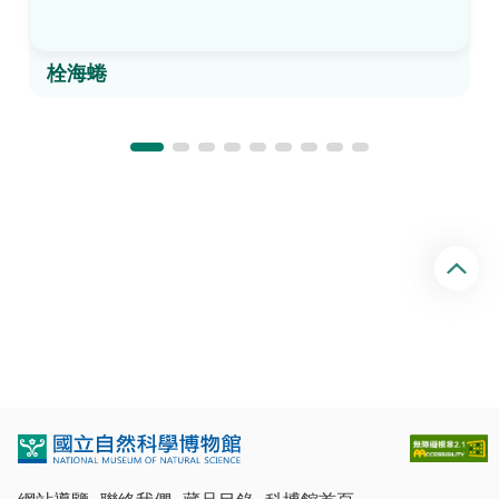
栓海蜷
回
頂
端