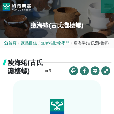
跳到中央內容區塊
瘦海蜷(古氏灘棲螺)
首頁
藏品目錄
無脊椎動物學門
瘦海蜷(古氏灘棲螺)
瘦海蜷(古氏
灘棲螺)
9