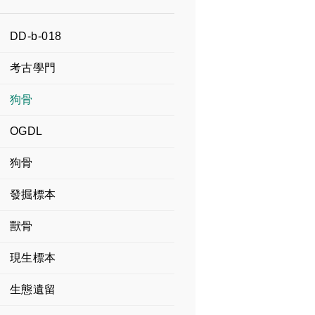
DD-b-018
考古學門
狗骨
OGDL
狗骨
發掘標本
獸骨
現生標本
生態遺留