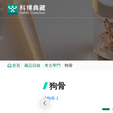
跳到中央內容區塊
:::
:::
首頁
藏品目錄
考古學門
狗骨
狗骨