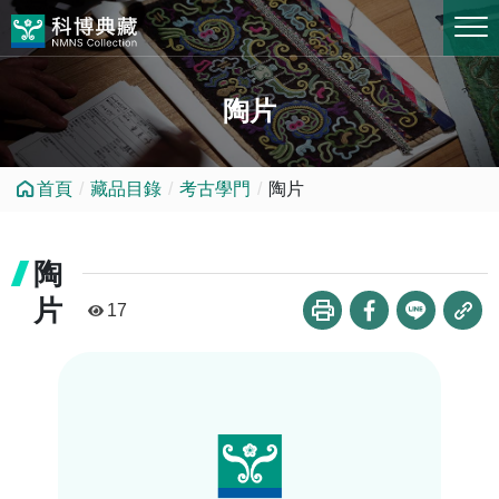
跳到中央內容區塊
陶片
首頁
藏品目錄
考古學門
陶片
陶
片
17