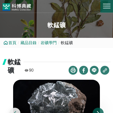
跳到中央內容區塊
軟錳礦
首頁
藏品目錄
岩礦學門
軟錳礦
軟錳
礦
90