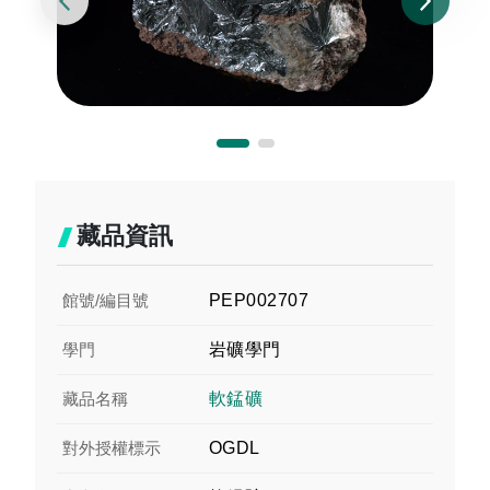
藏品資訊
館號/編目號
PEP002707
學門
岩礦學門
藏品名稱
軟錳礦
對外授權標示
OGDL