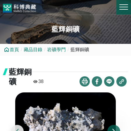
跳到中央內容區塊
藍輝銅礦
首頁
藏品目錄
岩礦學門
藍輝銅礦
藍輝銅
礦
38