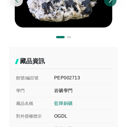
藏品資訊
館號/編目號
PEP002713
學門
岩礦學門
藏品名稱
藍輝銅礦
對外授權標示
OGDL