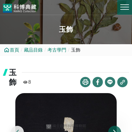
跳到中央內容區塊
玉飾
首頁
藏品目錄
考古學門
玉飾
玉
飾
8