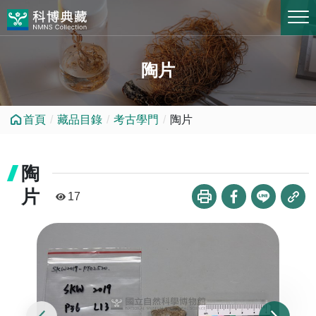
跳到中央內容區塊
陶片
首頁
藏品目錄
考古學門
陶片
陶
片
17