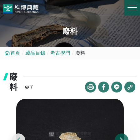
跳到中央內容區塊
廢料
首頁
藏品目錄
考古學門
廢料
廢
料
7