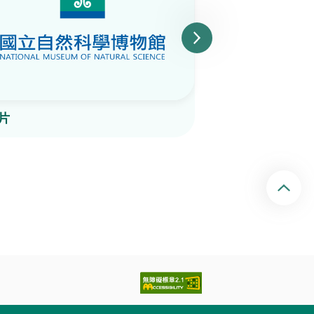
片
陶片
回頂端