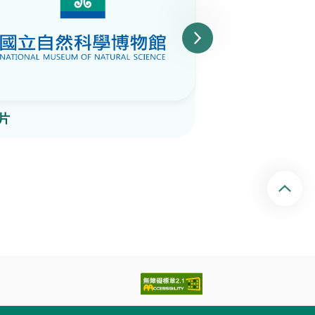
片
陶片
回頂端