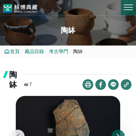
跳到中央內容區塊
陶缽
首頁
藏品目錄
考古學門
陶缽
陶
缽
7