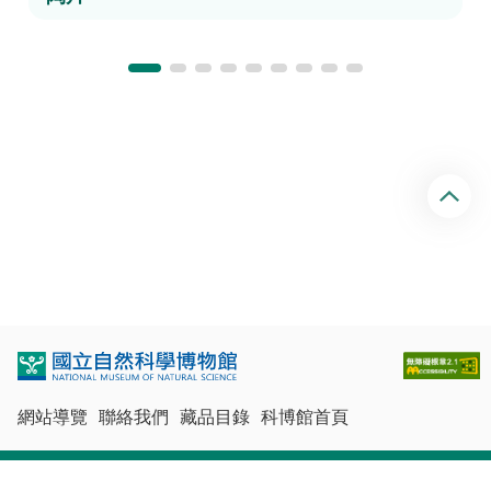
回
頂
端
網站導覽
聯絡我們
藏品目錄
科博館首頁
最佳瀏覽體驗：Chrome、Firefox、Edge、Safari