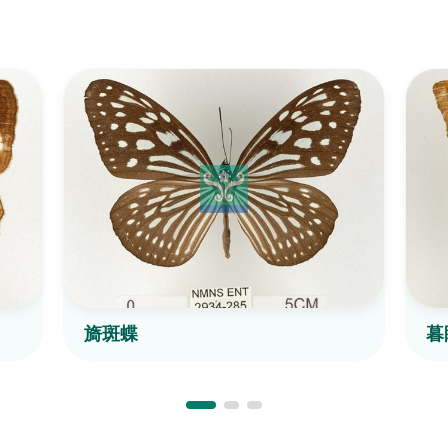
旖斑蝶
暮