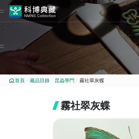
跳到中央內容區塊
:::
:::
首頁
藏品目錄
昆蟲學門
霧社翠灰蝶
霧社翠灰蝶