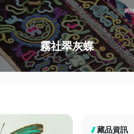
網
霧社翠灰蝶
藏品資訊