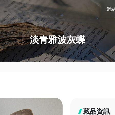
網
淡青雅波灰蝶
藏品資訊