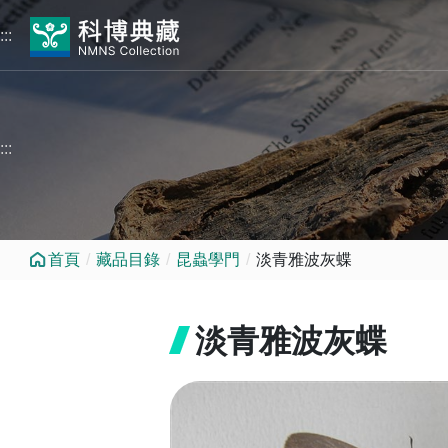
跳到中央內容區塊
:::
:::
首頁
藏品目錄
昆蟲學門
淡青雅波灰蝶
淡青雅波灰蝶