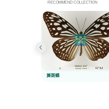
RECOMMEND COLLECTION
旖斑蝶