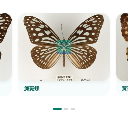
旖斑蝶
黃