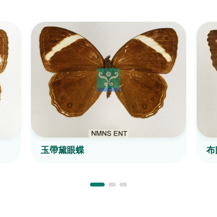
玉帶黛眼蝶
布