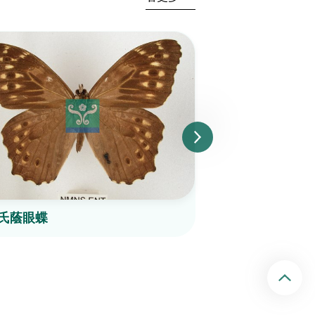
氏蔭眼蝶
棕褐黛眼蝶
回頂端