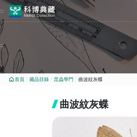
跳到中央內容區塊
:::
:::
首頁
藏品目錄
昆蟲學門
曲波紋灰蝶
曲波紋灰蝶