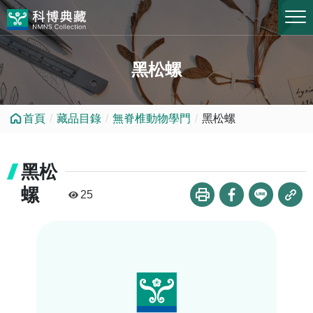
跳到中央內容區塊
黑松螺
首頁
藏品目錄
無脊椎動物學門
黑松螺
黑松
螺
25