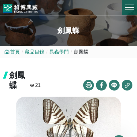
跳到中央內容區塊
劍鳳蝶
首頁
藏品目錄
昆蟲學門
劍鳳蝶
劍鳳
蝶
21