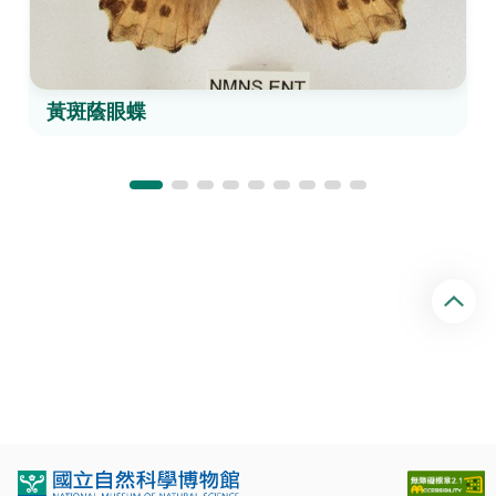
黃斑蔭眼蝶
回
頂
端