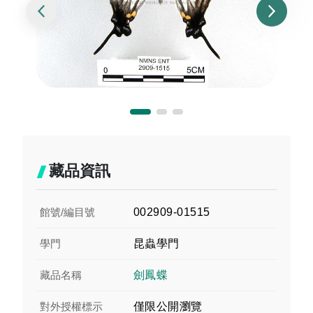
藏品資訊
館號/編目號
002909-01515
學門
昆蟲學門
藏品名稱
劍鳳蝶
對外授權標示
僅限公開瀏覽