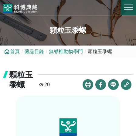
跳到中央內容區塊
顆粒玉黍螺
首頁
藏品目錄
無脊椎動物學門
顆粒玉黍螺
顆粒玉
黍螺
20