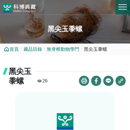
跳到中央內容區塊
黑尖玉黍螺
首頁
藏品目錄
無脊椎動物學門
黑尖玉黍螺
黑尖玉
黍螺
26