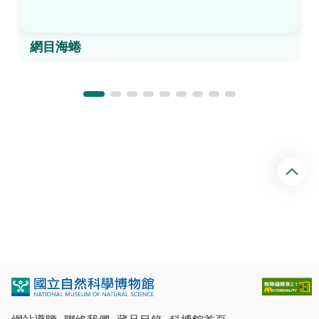
網目海蜷
回
頂
端