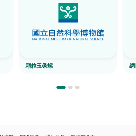
顆粒玉黍螺
網