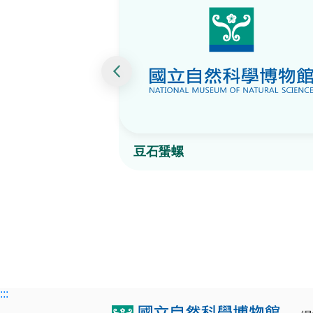
豆石蜑螺
:::