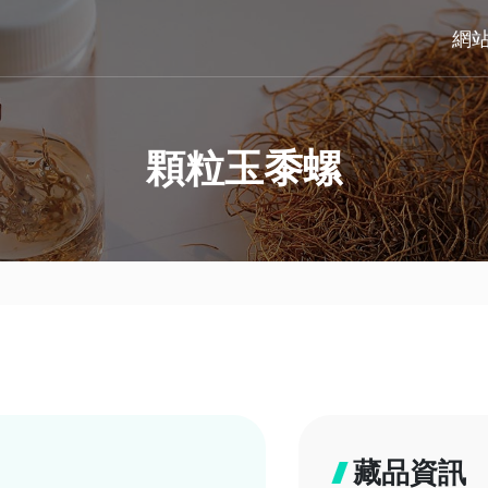
網
顆粒玉黍螺
藏品資訊