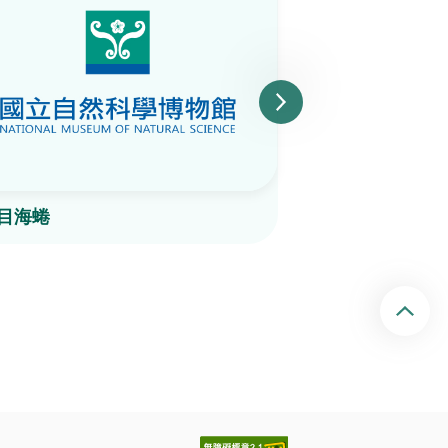
目海蜷
草蓆鐘螺
回頂端