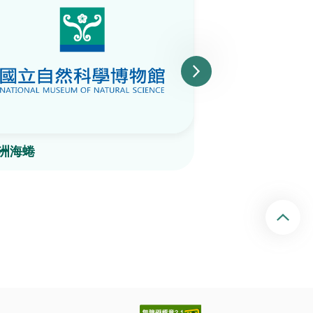
洲海蜷
細點玉黍螺
回頂端