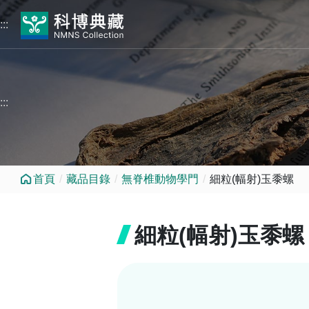
跳到中央內容區塊
:::
:::
首頁
藏品目錄
無脊椎動物學門
細粒(幅射)玉黍螺
細粒(幅射)玉黍螺