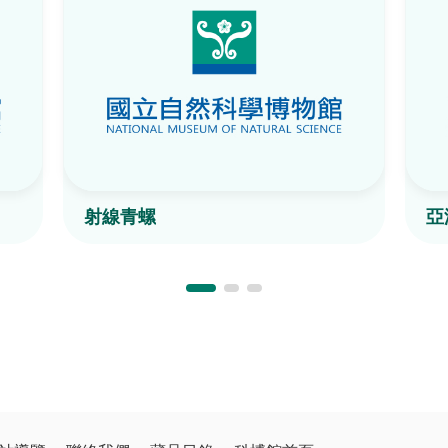
射線青螺
亞