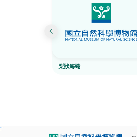
梨狀海蜷
:::