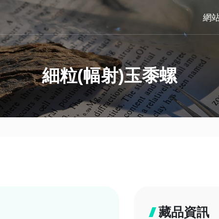
網
細粒(幅射)玉黍螺
藏品資訊