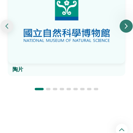
陶片
回
頂
端