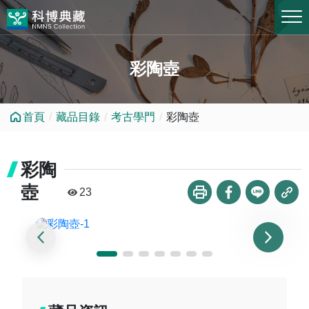
跳到中央內容區塊
彩陶壺
首頁
藏品目錄
考古學門
彩陶壺
彩陶
壺
23