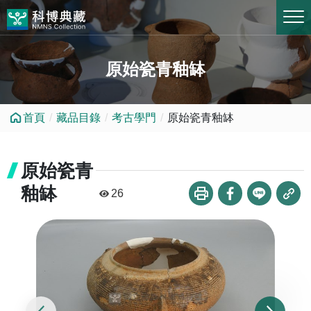
跳到中央內容區塊
原始瓷青釉缽
首頁
藏品目錄
考古學門
原始瓷青釉缽
原始瓷青
釉缽
26