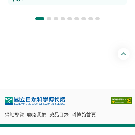
回
頂
端
網站導覽
聯絡我們
藏品目錄
科博館首頁
最佳瀏覽體驗：Chrome、Firefox、Edge、Safari