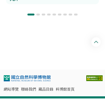
回
頂
端
網站導覽
聯絡我們
藏品目錄
科博館首頁
最佳瀏覽體驗：Chrome、Firefox、Edge、Safari