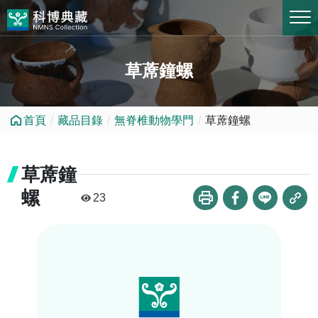
跳到中央內容區塊
草蓆鐘螺
首頁
藏品目錄
無脊椎動物學門
草蓆鐘螺
草蓆鐘
螺
23