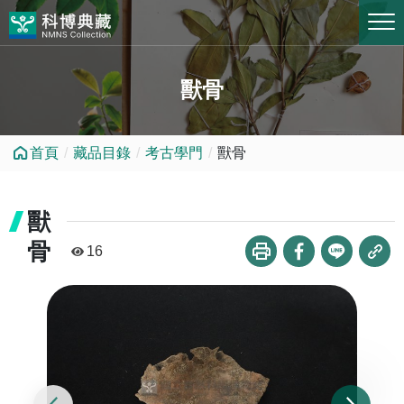
跳到中央內容區塊
獸骨
首頁
藏品目錄
考古學門
獸骨
獸
骨
16