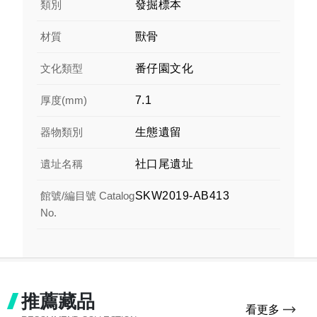
類別
發掘標本
材質
獸骨
文化類型
番仔園文化
厚度(mm)
7.1
器物類別
生態遺留
遺址名稱
社口尾遺址
館號/編目號 Catalog
SKW2019-AB413
No.
推薦藏品
看更多