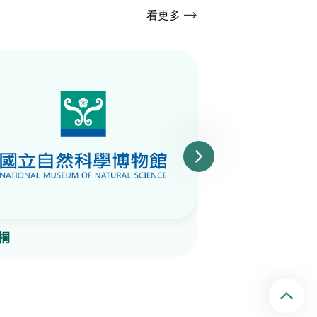
看更多
桐
散穗弓果黍
回頂端