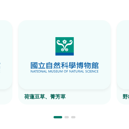
荷蓮豆草、菁芳草
野