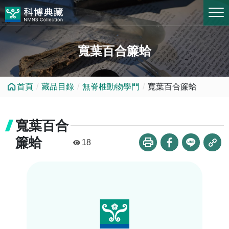
跳到中央內容區塊
寬葉百合簾蛤
首頁
藏品目錄
無脊椎動物學門
寬葉百合簾蛤
寬葉百合
簾蛤
18