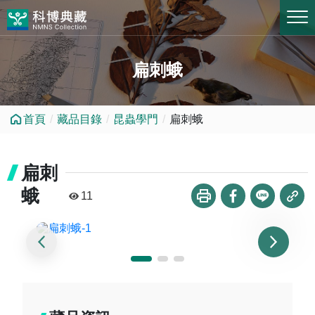
跳到中央內容區塊
扁刺蛾
首頁
藏品目錄
昆蟲學門
扁刺蛾
扁刺
蛾
11