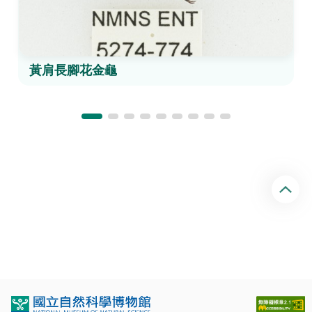
黃肩長腳花金龜
回
頂
端