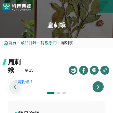
跳到中央內容區塊
扁刺蛾
首頁
藏品目錄
昆蟲學門
扁刺蛾
扁刺
蛾
15