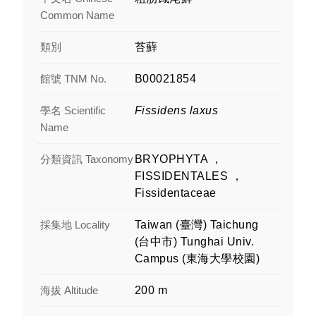
Common Name
類別
苔蘚
館號 TNM No.
B00021854
學名 Scientific
Fissidens laxus
Name
分類資訊 Taxonomy
BRYOPHYTA ，
FISSIDENTALES ，
Fissidentaceae
採集地 Locality
Taiwan (臺灣) Taichung
(台中市) Tunghai Univ.
Campus (東海大學校園)
海拔 Altitude
200 m