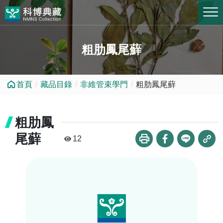
跳到中央內容區塊
粗肋鳳尾蘚
首頁
藏品目錄
非維管束學門
粗肋鳳尾蘚
粗肋鳳
尾蘚
12