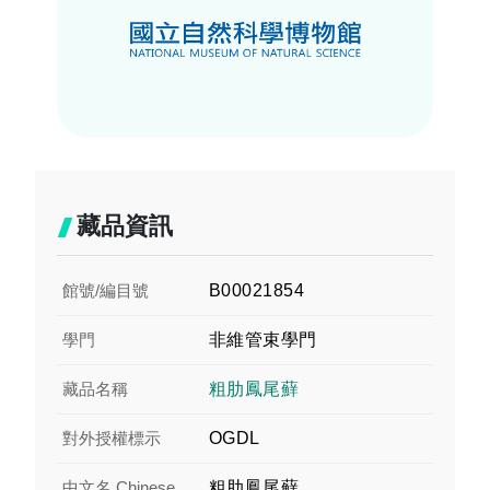
藏品資訊
館號/編目號
B00021854
學門
非維管束學門
藏品名稱
粗肋鳳尾蘚
對外授權標示
OGDL
中文名 Chinese
粗肋鳳尾蘚