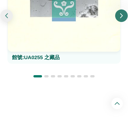
館號:UA0255 之藏品
回
頂
端