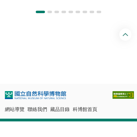
回
頂
端
網站導覽
聯絡我們
藏品目錄
科博館首頁
最佳瀏覽體驗：Chrome、Firefox、Edge、Safari