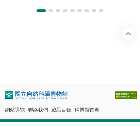
回
頂
端
網站導覽
聯絡我們
藏品目錄
科博館首頁
最佳瀏覽體驗：Chrome、Firefox、Edge、Safari
© 國立自然科學博物館版權所有