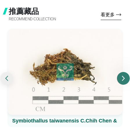
推薦藏品
看更多
RECOMMEND COLLECTION
Symbiothallus taiwanensis C.Chih Chen & K.H.