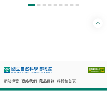
回
頂
端
網站導覽
聯絡我們
藏品目錄
科博館首頁
最佳瀏覽體驗：Chrome、Firefox、Edge、Safari
© 國立自然科學博物館版權所有