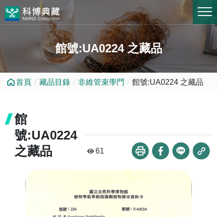
跳到中央內容區塊
館號:UA0224 之藏品
首頁
藏品目錄
非維管束學門
館號:UA0224 之藏品
館
號:UA0224
之藏品
61