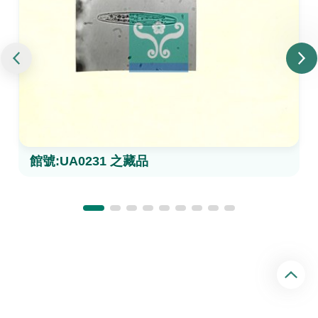
館號:UA0231 之藏品
回
頂
端