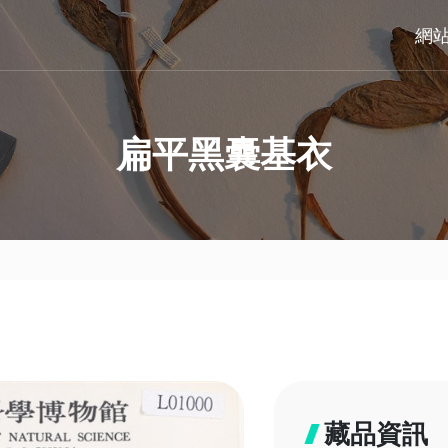
網
扁平黑囊基衣
藏品資訊