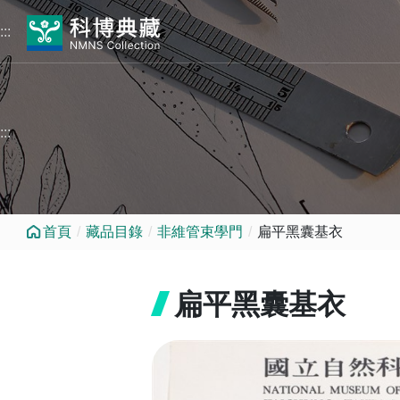
跳到中央內容區塊
:::
:::
首頁
藏品目錄
非維管束學門
扁平黑囊基衣
扁平黑囊基衣