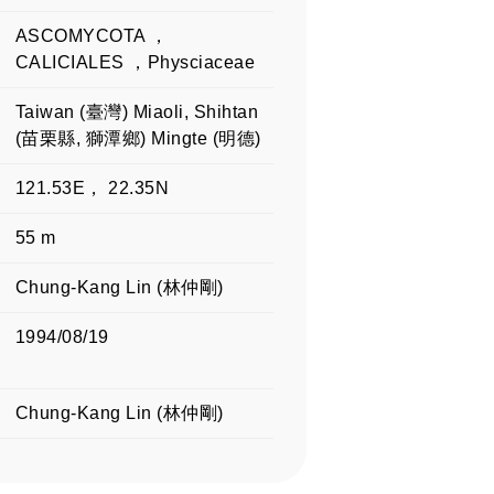
ASCOMYCOTA ，
CALICIALES ，Physciaceae
Taiwan (臺灣) Miaoli, Shihtan
(苗栗縣, 獅潭鄉) Mingte (明德)
121.53E， 22.35N
55 m
Chung-Kang Lin (林仲剛)
1994/08/19
Chung-Kang Lin (林仲剛)