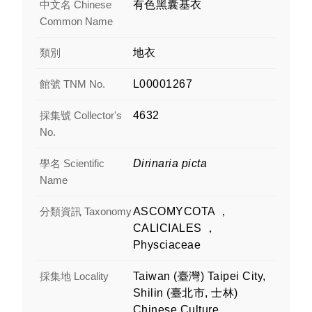
中文名 Chinese
有色黑囊基衣
Common Name
類別
地衣
館號 TNM No.
L00001267
採集號 Collector's
4632
No.
學名 Scientific
Dirinaria picta
Name
分類資訊 Taxonomy
ASCOMYCOTA ，
CALICIALES ，
Physciaceae
採集地 Locality
Taiwan (臺灣) Taipei City,
Shilin (臺北市, 士林)
Chinese Culture