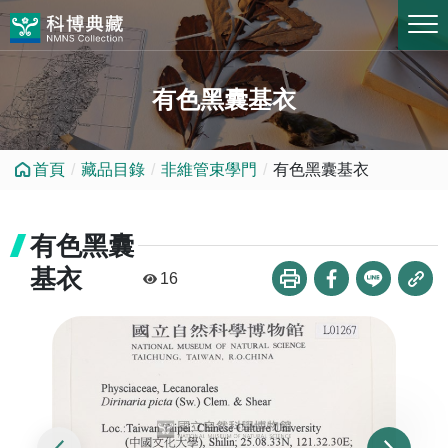
跳到中央內容區塊
有色黑囊基衣
首頁
藏品目錄
非維管束學門
有色黑囊基衣
有色黑囊
基衣
16