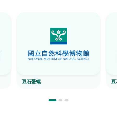
豆石蜑螺
豆