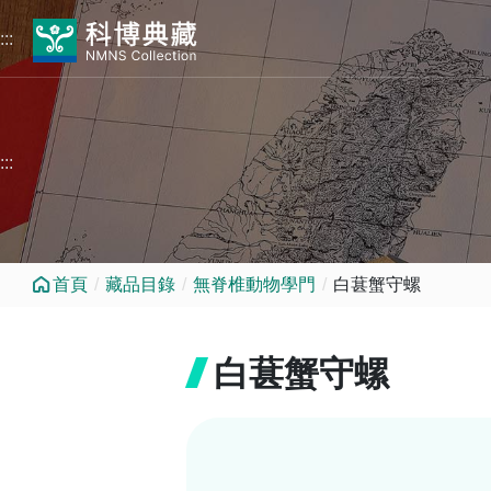
跳到中央內容區塊
:::
:::
首頁
藏品目錄
無脊椎動物學門
白葚蟹守螺
白葚蟹守螺