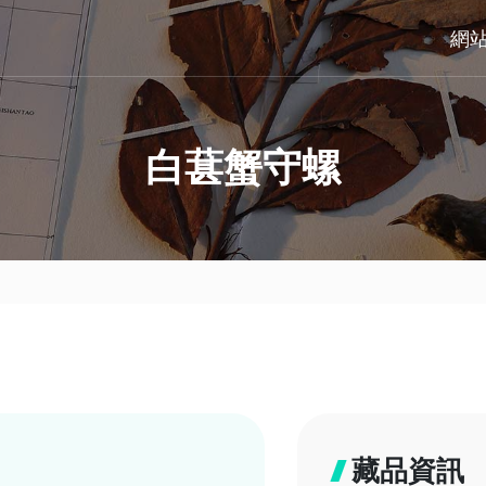
網
白葚蟹守螺
藏品資訊