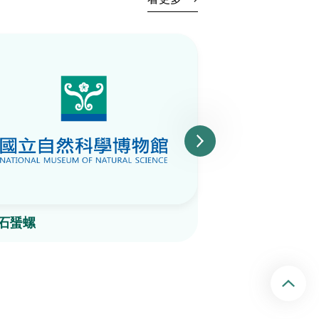
石蜑螺
射線青螺
回頂端