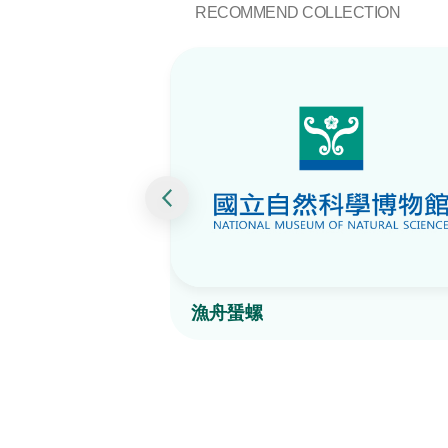
RECOMMEND COLLECTION
漁舟蜑螺