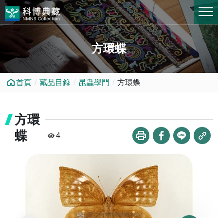
跳到中央內容區塊
方環蝶
首頁
藏品目錄
昆蟲學門
方環蝶
方環
蝶
4