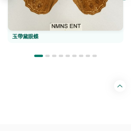
玉帶黛眼蝶
回
頂
端